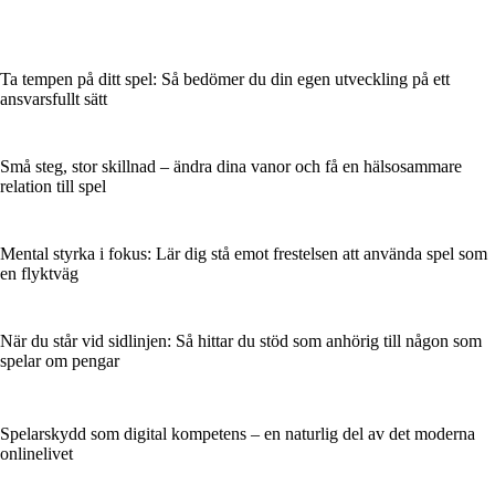
Ta tempen på ditt spel: Så bedömer du din egen utveckling på ett
ansvarsfullt sätt
Små steg, stor skillnad – ändra dina vanor och få en hälsosammare
relation till spel
Mental styrka i fokus: Lär dig stå emot frestelsen att använda spel som
en flyktväg
När du står vid sidlinjen: Så hittar du stöd som anhörig till någon som
spelar om pengar
Spelarskydd som digital kompetens – en naturlig del av det moderna
onlinelivet