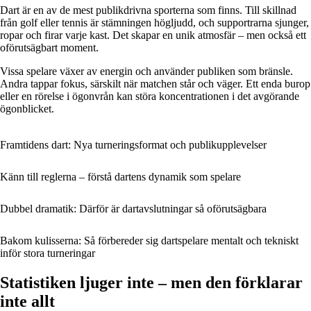
Dart är en av de mest publikdrivna sporterna som finns. Till skillnad
från golf eller tennis är stämningen högljudd, och supportrarna sjunger,
ropar och firar varje kast. Det skapar en unik atmosfär – men också ett
oförutsägbart moment.
Vissa spelare växer av energin och använder publiken som bränsle.
Andra tappar fokus, särskilt när matchen står och väger. Ett enda burop
eller en rörelse i ögonvrån kan störa koncentrationen i det avgörande
ögonblicket.
Framtidens dart: Nya turneringsformat och publikupplevelser
Känn till reglerna – förstå dartens dynamik som spelare
Dubbel dramatik: Därför är dartavslutningar så oförutsägbara
Bakom kulisserna: Så förbereder sig dartspelare mentalt och tekniskt
inför stora turneringar
Statistiken ljuger inte – men den förklarar
inte allt