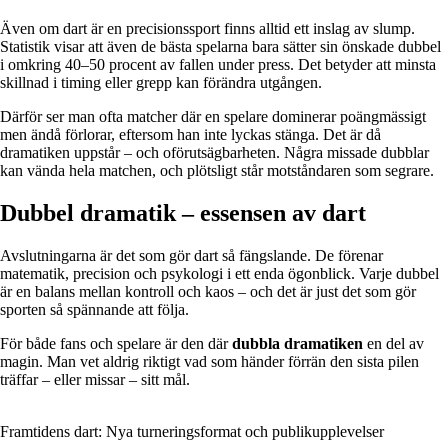
Även om dart är en precisionssport finns alltid ett inslag av slump.
Statistik visar att även de bästa spelarna bara sätter sin önskade dubbel
i omkring 40–50 procent av fallen under press. Det betyder att minsta
skillnad i timing eller grepp kan förändra utgången.
Därför ser man ofta matcher där en spelare dominerar poängmässigt
men ändå förlorar, eftersom han inte lyckas stänga. Det är då
dramatiken uppstår – och oförutsägbarheten. Några missade dubblar
kan vända hela matchen, och plötsligt står motståndaren som segrare.
Dubbel dramatik – essensen av dart
Avslutningarna är det som gör dart så fängslande. De förenar
matematik, precision och psykologi i ett enda ögonblick. Varje dubbel
är en balans mellan kontroll och kaos – och det är just det som gör
sporten så spännande att följa.
För både fans och spelare är den där
dubbla dramatiken
en del av
magin. Man vet aldrig riktigt vad som händer förrän den sista pilen
träffar – eller missar – sitt mål.
Framtidens dart: Nya turneringsformat och publikupplevelser