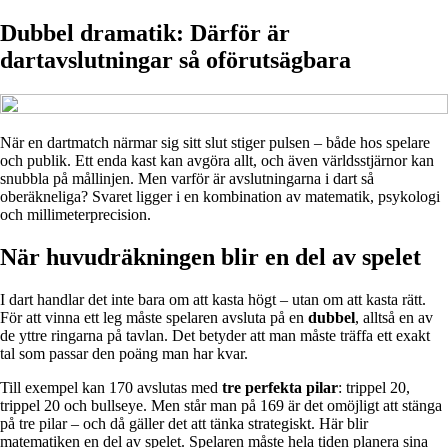
Dubbel dramatik: Därför är
dartavslutningar så oförutsägbara
När en dartmatch närmar sig sitt slut stiger pulsen – både hos spelare
och publik. Ett enda kast kan avgöra allt, och även världsstjärnor kan
snubbla på mållinjen. Men varför är avslutningarna i dart så
oberäkneliga? Svaret ligger i en kombination av matematik, psykologi
och millimeterprecision.
När huvudräkningen blir en del av spelet
I dart handlar det inte bara om att kasta högt – utan om att kasta rätt.
För att vinna ett leg måste spelaren avsluta på en
dubbel
, alltså en av
de yttre ringarna på tavlan. Det betyder att man måste träffa ett exakt
tal som passar den poäng man har kvar.
Till exempel kan 170 avslutas med
tre perfekta pilar
: trippel 20,
trippel 20 och bullseye. Men står man på 169 är det omöjligt att stänga
på tre pilar – och då gäller det att tänka strategiskt. Här blir
matematiken en del av spelet. Spelaren måste hela tiden planera sina