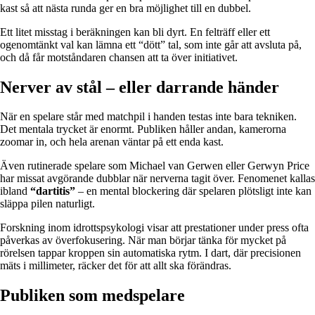
kast så att nästa runda ger en bra möjlighet till en dubbel.
Ett litet misstag i beräkningen kan bli dyrt. En felträff eller ett
ogenomtänkt val kan lämna ett “dött” tal, som inte går att avsluta på,
och då får motståndaren chansen att ta över initiativet.
Nerver av stål – eller darrande händer
När en spelare står med matchpil i handen testas inte bara tekniken.
Det mentala trycket är enormt. Publiken håller andan, kamerorna
zoomar in, och hela arenan väntar på ett enda kast.
Även rutinerade spelare som Michael van Gerwen eller Gerwyn Price
har missat avgörande dubblar när nerverna tagit över. Fenomenet kallas
ibland
“dartitis”
– en mental blockering där spelaren plötsligt inte kan
släppa pilen naturligt.
Forskning inom idrottspsykologi visar att prestationer under press ofta
påverkas av överfokusering. När man börjar tänka för mycket på
rörelsen tappar kroppen sin automatiska rytm. I dart, där precisionen
mäts i millimeter, räcker det för att allt ska förändras.
Publiken som medspelare