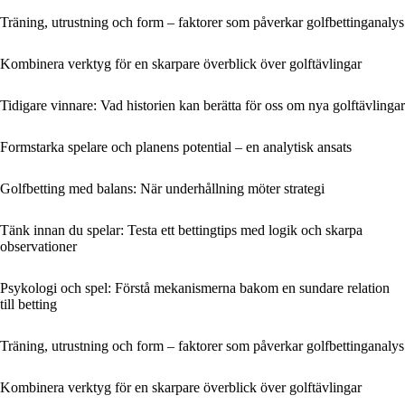
Träning, utrustning och form – faktorer som påverkar golfbettinganalys
Kombinera verktyg för en skarpare överblick över golftävlingar
Tidigare vinnare: Vad historien kan berätta för oss om nya golftävlingar
Formstarka spelare och planens potential – en analytisk ansats
Golfbetting med balans: När underhållning möter strategi
Tänk innan du spelar: Testa ett bettingtips med logik och skarpa
observationer
Psykologi och spel: Förstå mekanismerna bakom en sundare relation
till betting
Träning, utrustning och form – faktorer som påverkar golfbettinganalys
Kombinera verktyg för en skarpare överblick över golftävlingar