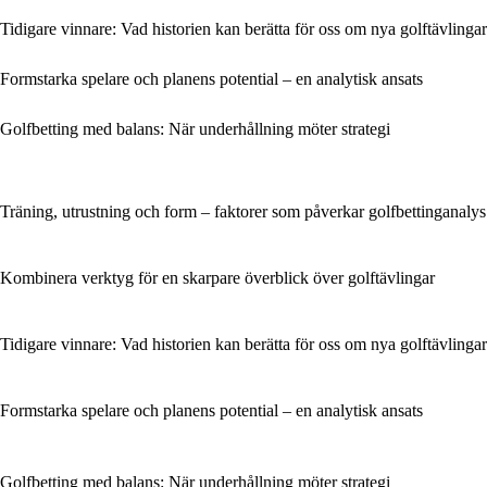
Tidigare vinnare: Vad historien kan berätta för oss om nya golftävlingar
Formstarka spelare och planens potential – en analytisk ansats
Golfbetting med balans: När underhållning möter strategi
Träning, utrustning och form – faktorer som påverkar golfbettinganalys
Kombinera verktyg för en skarpare överblick över golftävlingar
Tidigare vinnare: Vad historien kan berätta för oss om nya golftävlingar
Formstarka spelare och planens potential – en analytisk ansats
Golfbetting med balans: När underhållning möter strategi