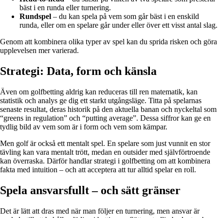
bäst i en runda eller turnering.
Rundspel
– du kan spela på vem som går bäst i en enskild
runda, eller om en spelare går under eller över ett visst antal slag.
Genom att kombinera olika typer av spel kan du sprida risken och göra
upplevelsen mer varierad.
Strategi: Data, form och känsla
Även om golfbetting aldrig kan reduceras till ren matematik, kan
statistik och analys ge dig ett starkt utgångsläge. Titta på spelarnas
senaste resultat, deras historik på den aktuella banan och nyckeltal som
“greens in regulation” och “putting average”. Dessa siffror kan ge en
tydlig bild av vem som är i form och vem som kämpar.
Men golf är också ett mentalt spel. En spelare som just vunnit en stor
tävling kan vara mentalt trött, medan en outsider med självförtroende
kan överraska. Därför handlar strategi i golfbetting om att kombinera
fakta med intuition – och att acceptera att tur alltid spelar en roll.
Spela ansvarsfullt – och sätt gränser
Det är lätt att dras med när man följer en turnering, men ansvar är