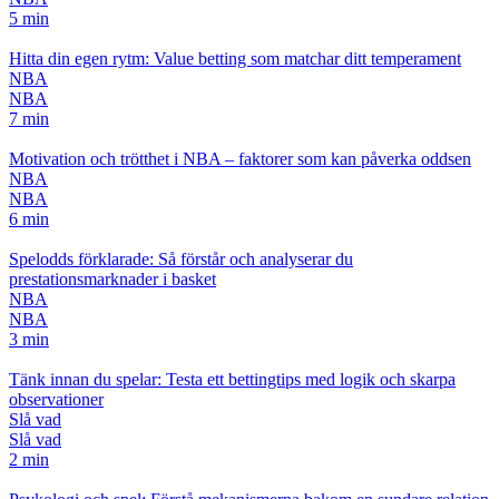
5 min
Hitta din egen rytm: Value betting som matchar ditt temperament
NBA
NBA
7 min
Motivation och trötthet i NBA – faktorer som kan påverka oddsen
NBA
NBA
6 min
Spelodds förklarade: Så förstår och analyserar du
prestationsmarknader i basket
NBA
NBA
3 min
Tänk innan du spelar: Testa ett bettingtips med logik och skarpa
observationer
Slå vad
Slå vad
2 min