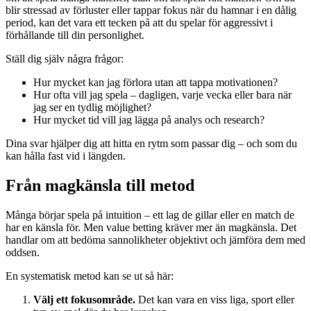
blir stressad av förluster eller tappar fokus när du hamnar i en dålig
period, kan det vara ett tecken på att du spelar för aggressivt i
förhållande till din personlighet.
Ställ dig själv några frågor:
Hur mycket kan jag förlora utan att tappa motivationen?
Hur ofta vill jag spela – dagligen, varje vecka eller bara när
jag ser en tydlig möjlighet?
Hur mycket tid vill jag lägga på analys och research?
Dina svar hjälper dig att hitta en rytm som passar dig – och som du
kan hålla fast vid i längden.
Från magkänsla till metod
Många börjar spela på intuition – ett lag de gillar eller en match de
har en känsla för. Men value betting kräver mer än magkänsla. Det
handlar om att bedöma sannolikheter objektivt och jämföra dem med
oddsen.
En systematisk metod kan se ut så här:
Välj ett fokusområde.
Det kan vara en viss liga, sport eller