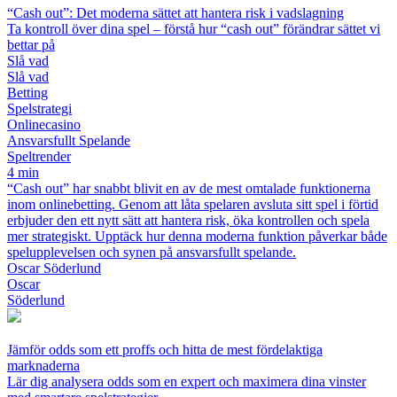
“Cash out”: Det moderna sättet att hantera risk i vadslagning
Ta kontroll över dina spel – förstå hur “cash out” förändrar sättet vi
bettar på
Slå vad
Slå vad
Betting
Spelstrategi
Onlinecasino
Ansvarsfullt Spelande
Speltrender
4 min
“Cash out” har snabbt blivit en av de mest omtalade funktionerna
inom onlinebetting. Genom att låta spelaren avsluta sitt spel i förtid
erbjuder den ett nytt sätt att hantera risk, öka kontrollen och spela
mer strategiskt. Upptäck hur denna moderna funktion påverkar både
spelupplevelsen och synen på ansvarsfullt spelande.
Oscar Söderlund
Oscar
Söderlund
Jämför odds som ett proffs och hitta de mest fördelaktiga
marknaderna
Lär dig analysera odds som en expert och maximera dina vinster