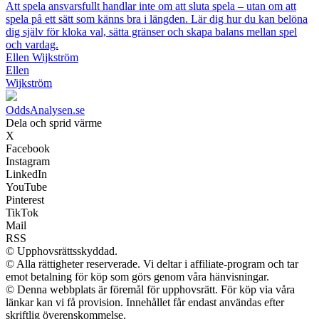
Att spela ansvarsfullt handlar inte om att sluta spela – utan om att
spela på ett sätt som känns bra i längden. Lär dig hur du kan belöna
dig själv för kloka val, sätta gränser och skapa balans mellan spel
och vardag.
Ellen Wijkström
Ellen
Wijkström
OddsAnalysen.se
Dela och sprid värme
X
Facebook
Instagram
LinkedIn
YouTube
Pinterest
TikTok
Mail
RSS
© Upphovsrättsskyddad.
© Alla rättigheter reserverade. Vi deltar i affiliate-program och tar
emot betalning för köp som görs genom våra hänvisningar.
© Denna webbplats är föremål för upphovsrätt. För köp via våra
länkar kan vi få provision. Innehållet får endast användas efter
skriftlig överenskommelse.