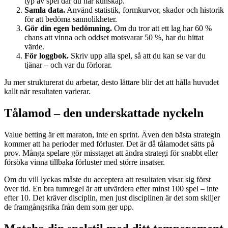
typ av spel där du har kunskap.
Samla data.
Använd statistik, formkurvor, skador och historik
för att bedöma sannolikheter.
Gör din egen bedömning.
Om du tror att ett lag har 60 %
chans att vinna och oddset motsvarar 50 %, har du hittat
värde.
För loggbok.
Skriv upp alla spel, så att du kan se var du
tjänar – och var du förlorar.
Ju mer strukturerat du arbetar, desto lättare blir det att hålla huvudet
kallt när resultaten varierar.
Tålamod – den underskattade nyckeln
Value betting är ett maraton, inte en sprint. Även den bästa strategin
kommer att ha perioder med förluster. Det är då tålamodet sätts på
prov. Många spelare gör misstaget att ändra strategi för snabbt eller
försöka vinna tillbaka förluster med större insatser.
Om du vill lyckas måste du acceptera att resultaten visar sig först
över tid. En bra tumregel är att utvärdera efter minst 100 spel – inte
efter 10. Det kräver disciplin, men just disciplinen är det som skiljer
de framgångsrika från dem som ger upp.