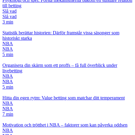
Psykologi och spel: Förstå mekanismerna bakom en sundare relation
till betting
Slå vad
Slå vad
3 min
Statistik berättar historien: Därför framstår vissa säsonger som
historiskt starka
NBA
NBA
5 min
Organisera din skärm som ett proffs – få full överblick under
livebetting
NBA
NBA
5 min
Hitta din egen rytm: Value betting som matchar ditt temperament
NBA
NBA
7 min
Motivation och trötthet i NBA – faktorer som kan påverka oddsen
NBA