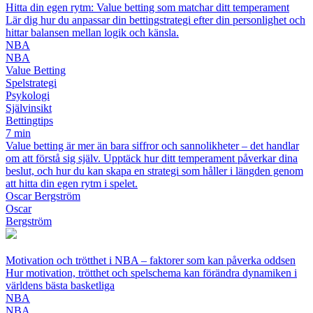
Hitta din egen rytm: Value betting som matchar ditt temperament
Lär dig hur du anpassar din bettingstrategi efter din personlighet och
hittar balansen mellan logik och känsla.
NBA
NBA
Value Betting
Spelstrategi
Psykologi
Självinsikt
Bettingtips
7 min
Value betting är mer än bara siffror och sannolikheter – det handlar
om att förstå sig själv. Upptäck hur ditt temperament påverkar dina
beslut, och hur du kan skapa en strategi som håller i längden genom
att hitta din egen rytm i spelet.
Oscar Bergström
Oscar
Bergström
Motivation och trötthet i NBA – faktorer som kan påverka oddsen
Hur motivation, trötthet och spelschema kan förändra dynamiken i
världens bästa basketliga
NBA
NBA