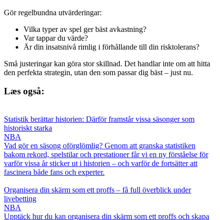
Gör regelbundna utvärderingar:
Vilka typer av spel ger bäst avkastning?
Var tappar du värde?
Är din insatsnivå rimlig i förhållande till din risktolerans?
Små justeringar kan göra stor skillnad. Det handlar inte om att hitta
den perfekta strategin, utan den som passar dig bäst – just nu.
Læs også:
Statistik berättar historien: Därför framstår vissa säsonger som
historiskt starka
NBA
Vad gör en säsong oförglömlig? Genom att granska statistiken
bakom rekord, spelstilar och prestationer får vi en ny förståelse för
varför vissa år sticker ut i historien – och varför de fortsätter att
fascinera både fans och experter.
Organisera din skärm som ett proffs – få full överblick under
livebetting
NBA
Upptäck hur du kan organisera din skärm som ett proffs och skapa