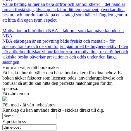
Value betting är mer än bara siffror och sannolikheter – det handlar
om att förstå sig själv. Upptäck hur ditt temperament påverkar dina
beslut, och hur du kan skapa en strategi som håller i längden genom
att hitta din egen rytm i spelet.
Motivation och trötthet i NBA – faktorer som kan påverka oddsen
NBA
NBA-säsongen är en prövning både fysiskt och mentalt – för
spelare, tränare och de som följer ligan ur ett bettingperspektiv. I den
här artikeln utforskar vi hur faktorer som motivation, resetrötthet och
taktiska beslut påverkar prestationer och odds under den långa
säsongen.
Hur man väljer rätt bookmaker
Få insikt i hur du väljer den bästa bookmakern för dina behov. E-
boken täcker faktorer som licenser, odds, användarupplevelse och
bonusar så att du kan hitta den perfekta matchningen för din
spelresa.
Få e-boken nu
Följ med - få vårt nyhetsbrev
Kunskap du kan använda direkt - skickas direkt till dig.
E-postadress