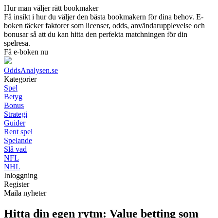
Hur man väljer rätt bookmaker
Få insikt i hur du väljer den bästa bookmakern för dina behov. E-
boken täcker faktorer som licenser, odds, användarupplevelse och
bonusar så att du kan hitta den perfekta matchningen för din
spelresa.
Få e-boken nu
OddsAnalysen.se
Kategorier
Spel
Betyg
Bonus
Strategi
Guider
Rent spel
Spelande
Slå vad
NFL
NHL
Inloggning
Register
Maila nyheter
Hitta din egen rytm: Value betting som