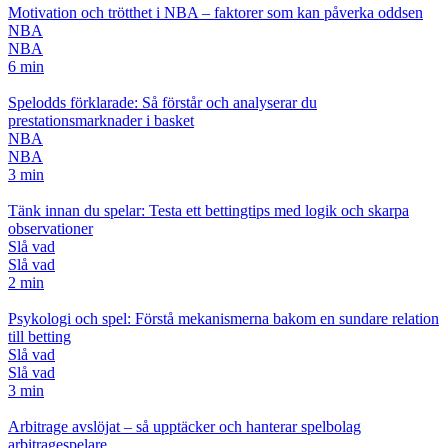
Motivation och trötthet i NBA – faktorer som kan påverka oddsen
NBA
NBA
6 min
Spelodds förklarade: Så förstår och analyserar du
prestationsmarknader i basket
NBA
NBA
3 min
Tänk innan du spelar: Testa ett bettingtips med logik och skarpa
observationer
Slå vad
Slå vad
2 min
Psykologi och spel: Förstå mekanismerna bakom en sundare relation
till betting
Slå vad
Slå vad
3 min
Arbitrage avslöjat – så upptäcker och hanterar spelbolag
arbitragespelare