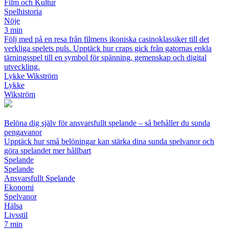
Film och Kultur
Spelhistoria
Nöje
3 min
Följ med på en resa från filmens ikoniska casinoklassiker till det
verkliga spelets puls. Upptäck hur craps gick från gatornas enkla
tärningsspel till en symbol för spänning, gemenskap och digital
utveckling.
Lykke Wikström
Lykke
Wikström
Belöna dig själv för ansvarsfullt spelande – så behåller du sunda
pengavanor
Upptäck hur små belöningar kan stärka dina sunda spelvanor och
göra spelandet mer hållbart
Spelande
Spelande
Ansvarsfullt Spelande
Ekonomi
Spelvanor
Hälsa
Livsstil
7 min