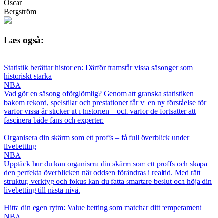
Oscar
Bergström
Læs også:
Statistik berättar historien: Därför framstår vissa säsonger som
historiskt starka
NBA
Vad gör en säsong oförglömlig? Genom att granska statistiken
bakom rekord, spelstilar och prestationer får vi en ny förståelse för
varför vissa år sticker ut i historien – och varför de fortsätter att
fascinera både fans och experter.
Organisera din skärm som ett proffs – få full överblick under
livebetting
NBA
Upptäck hur du kan organisera din skärm som ett proffs och skapa
den perfekta överblicken när oddsen förändras i realtid. Med rätt
struktur, verktyg och fokus kan du fatta smartare beslut och höja din
livebetting till nästa nivå.
Hitta din egen rytm: Value betting som matchar ditt temperament
NBA