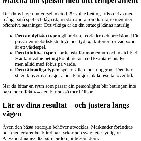
Matcha din spelstil med ditt temperament
Det finns ingen universell metod för value betting. Vissa trivs med
många små spel och låg risk, medan andra föredrar färre men mer
offensiva satsningar. Det viktiga är att din strategi känns naturlig.
Den analytiska typen
gillar data, modeller och precision. Här
passar en metodisk strategi med tydliga kriterier för vad som
är ett värdespel.
Den intuitiva typen
har känsla för momentum och matchbild.
Här kan value betting kombineras med kvalitativ analys –
men alltid med fokus på värde.
Den tålmodiga typen
spelar sällan men noggrant. Den här
stilen kräver is i magen, men kan ge stabila resultat över tid.
När du hittar en rytm som passar din personlighet blir bettingen inte
bara mer effektiv – den blir också mer hållbar.
Lär av dina resultat – och justera längs
vägen
Även den bästa strategin behöver utvecklas. Marknader förändras,
och med erfarenhet blir dina styrkor och svagheter tydligare.
Använd dina resultat som lärdom, inte som dom.