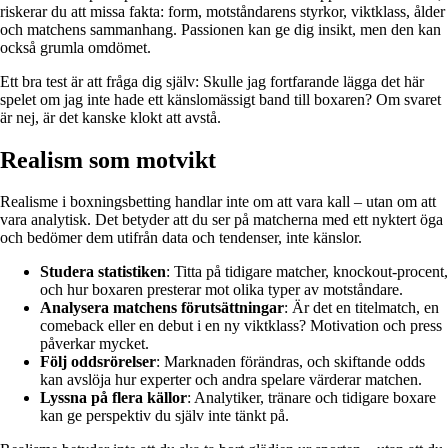
riskerar du att missa fakta: form, motståndarens styrkor, viktklass, ålder
och matchens sammanhang. Passionen kan ge dig insikt, men den kan
också grumla omdömet.
Ett bra test är att fråga dig själv: Skulle jag fortfarande lägga det här
spelet om jag inte hade ett känslomässigt band till boxaren? Om svaret
är nej, är det kanske klokt att avstå.
Realism som motvikt
Realisme i boxningsbetting handlar inte om att vara kall – utan om att
vara analytisk. Det betyder att du ser på matcherna med ett nyktert öga
och bedömer dem utifrån data och tendenser, inte känslor.
Studera statistiken
: Titta på tidigare matcher, knockout-procent,
och hur boxaren presterar mot olika typer av motståndare.
Analysera matchens förutsättningar
: Är det en titelmatch, en
comeback eller en debut i en ny viktklass? Motivation och press
påverkar mycket.
Följ oddsrörelser
: Marknaden förändras, och skiftande odds
kan avslöja hur experter och andra spelare värderar matchen.
Lyssna på flera källor
: Analytiker, tränare och tidigare boxare
kan ge perspektiv du själv inte tänkt på.