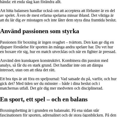
hända: ett enda slag kan förändra allt.
Att hitta balansen handlar också om att acceptera att förluster är en del
av spelet. Även de mest erfarna spelarna missar ibland. Det viktiga är
att du lär dig av misstagen och inte låter dem styra dina framtida beslut.
Använd passionen som styrka
Passionen för boxning är ingen svaghet – tvärtom. Den kan ge dig en
djupare förståelse för sporten än många andra spelare har. Du vet hur
en boxare rör sig, hur en match utvecklas och när en fighter är pressad.
Använd den kunskapen konstruktivt. Kombinera din passion med
analys, så får du en stark grund. Det handlar inte om att dämpa
intresset, utan om att rikta det rätt.
Ett bra tips är att föra en speljournal: Vad satsade du på, varför, och hur
gick det? Med tiden ser du mönster – både i dina beslut och i
matchernas utfall. Det gör dig mer medveten och disciplinerad.
En sport, ett spel – och en balans
Boxningsbetting är i grunden en balansakt. På ena sidan står
fascinationen för sporten, adrenalinet och de stora ögonblicken. På den