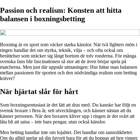
Passion och realism: Konsten att hitta
balansen i boxningsbetting
Boxning är en sport som väcker starka känslor. När två fighters möts i
ringen handlar det om styrka, teknik, vilja – och ofta också om
berättelser som sträcker sig långt bortom de tolv ronderna. För många
svenska fans blir fascinationen så stor att de även börjar spela på
matcherna. Men just där uppstår utmaningen: Hur hittar man balansen
mellan passionen för sporten och den nödvändiga realism som betting
kräver?
När hjärtat slår för hårt
Som boxningsentusiast är det lätt att dras med. Du kanske har följt en
svensk boxare i flera år, sett utvecklingen, och känner nästan att du
känner personen. När den boxaren kliver upp i ringen är det svårt att
låta bli att satsa – inte bara pengar, utan också känslor.
Men betting handlar inte om lojalitet. Det handlar om sannolikheter.
Om du alltid spelar på din favorit bara för att du hoppas att hen vinner,