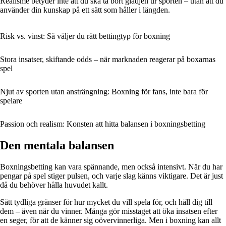
Realisme betyder inte att du ska ta bort glädjen ur sporten – utan att du
använder din kunskap på ett sätt som håller i längden.
Risk vs. vinst: Så väljer du rätt bettingtyp för boxning
Stora insatser, skiftande odds – när marknaden reagerar på boxarnas
spel
Njut av sporten utan ansträngning: Boxning för fans, inte bara för
spelare
Passion och realism: Konsten att hitta balansen i boxningsbetting
Den mentala balansen
Boxningsbetting kan vara spännande, men också intensivt. När du har
pengar på spel stiger pulsen, och varje slag känns viktigare. Det är just
då du behöver hålla huvudet kallt.
Sätt tydliga gränser för hur mycket du vill spela för, och håll dig till
dem – även när du vinner. Många gör misstaget att öka insatsen efter
en seger, för att de känner sig oövervinnerliga. Men i boxning kan allt