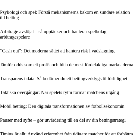
Psykologi och spel: Förstå mekanismerna bakom en sundare relation
till betting
Arbitrage avslöjat – så upptäcker och hanterar spelbolag
arbitragespelare
“Cash out”: Det moderna sättet att hantera risk i vadslagning
Jämför odds som ett proffs och hitta de mest fördelaktiga marknaderna
Transparens i data: Så bedömer du ett bettingverktygs tillförlitlighet
Taktiska övergångar: När spelets rytm formar matchens utgång
Mobil betting: Den digitala transformationen av fotbollsekonomin
Pauser med syfte – gör utvärdering till en del av din bettingstrategi
Timing är allt: Använd erfarenhet från tidigare matcher för att förbättra