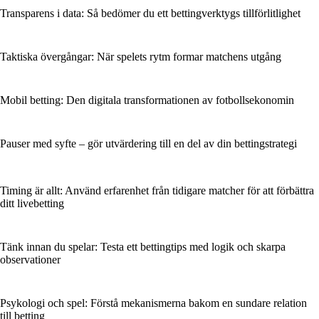
Transparens i data: Så bedömer du ett bettingverktygs tillförlitlighet
Taktiska övergångar: När spelets rytm formar matchens utgång
Mobil betting: Den digitala transformationen av fotbollsekonomin
Pauser med syfte – gör utvärdering till en del av din bettingstrategi
Timing är allt: Använd erfarenhet från tidigare matcher för att förbättra
ditt livebetting
Tänk innan du spelar: Testa ett bettingtips med logik och skarpa
observationer
Psykologi och spel: Förstå mekanismerna bakom en sundare relation
till betting