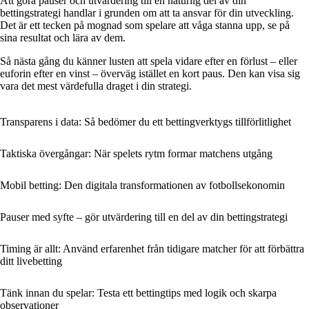
Att göra pauser och utvärdering till en naturlig del av din
bettingstrategi handlar i grunden om att ta ansvar för din utveckling.
Det är ett tecken på mognad som spelare att våga stanna upp, se på
sina resultat och lära av dem.
Så nästa gång du känner lusten att spela vidare efter en förlust – eller
euforin efter en vinst – överväg istället en kort paus. Den kan visa sig
vara det mest värdefulla draget i din strategi.
Transparens i data: Så bedömer du ett bettingverktygs tillförlitlighet
Taktiska övergångar: När spelets rytm formar matchens utgång
Mobil betting: Den digitala transformationen av fotbollsekonomin
Pauser med syfte – gör utvärdering till en del av din bettingstrategi
Timing är allt: Använd erfarenhet från tidigare matcher för att förbättra
ditt livebetting
Tänk innan du spelar: Testa ett bettingtips med logik och skarpa
observationer