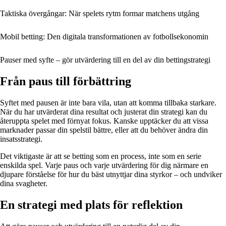
Taktiska övergångar: När spelets rytm formar matchens utgång
Mobil betting: Den digitala transformationen av fotbollsekonomin
Pauser med syfte – gör utvärdering till en del av din bettingstrategi
Från paus till förbättring
Syftet med pausen är inte bara vila, utan att komma tillbaka starkare.
När du har utvärderat dina resultat och justerat din strategi kan du
återuppta spelet med förnyat fokus. Kanske upptäcker du att vissa
marknader passar din spelstil bättre, eller att du behöver ändra din
insatsstrategi.
Det viktigaste är att se betting som en process, inte som en serie
enskilda spel. Varje paus och varje utvärdering för dig närmare en
djupare förståelse för hur du bäst utnyttjar dina styrkor – och undviker
dina svagheter.
En strategi med plats för reflektion