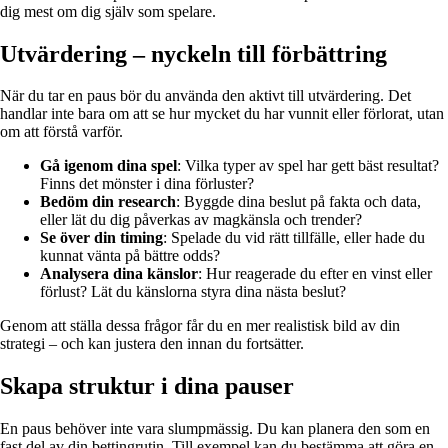
dig mest om dig själv som spelare.
Utvärdering – nyckeln till förbättring
När du tar en paus bör du använda den aktivt till utvärdering. Det
handlar inte bara om att se hur mycket du har vunnit eller förlorat, utan
om att förstå varför.
Gå igenom dina spel
: Vilka typer av spel har gett bäst resultat?
Finns det mönster i dina förluster?
Bedöm din research
: Byggde dina beslut på fakta och data,
eller lät du dig påverkas av magkänsla och trender?
Se över din timing
: Spelade du vid rätt tillfälle, eller hade du
kunnat vänta på bättre odds?
Analysera dina känslor
: Hur reagerade du efter en vinst eller
förlust? Lät du känslorna styra dina nästa beslut?
Genom att ställa dessa frågor får du en mer realistisk bild av din
strategi – och kan justera den innan du fortsätter.
Skapa struktur i dina pauser
En paus behöver inte vara slumpmässig. Du kan planera den som en
fast del av din bettingrutin. Till exempel kan du bestämma att göra en