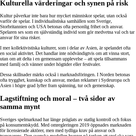
Kulturella värderingar och synen på risk
Kultur påverkar inte bara hur mycket människor spelar, utan också
varför de spelar. I individualistiska samhällen som Sverige,
Storbritannien och USA betonas ofta personlig frihet och ansvar.
Spelaren ses som en självständig individ som gör medvetna val och tar
ansvar för sina risker.
I mer kollektivistiska kulturer, som i delar av Asien, är spelandet ofta
en social aktivitet. Det handlar inte nödvändigtvis om att vinna stort,
utan om att delta i en gemensam upplevelse – att spela tillsammans
med familj och vänner under högtider eller festivaler.
Dessa skillnader märks också i marknadsföringen. I Norden betonas
ofta trygghet, kunskap och ansvar, medan reklamer i Sydeuropa och
Asien i högre grad lyfter fram spänning, tur och gemenskap.
Lagstiftning och moral – två sidor av
samma mynt
Sveriges spelmarknad har länge präglats av statlig kontroll och fokus
på konsumentskydd. Med omregleringen 2019 öppnades marknaden
för licensierade aktörer, men med tydliga krav på ansvar och
transparens. Den svenska modellen bygger på tanken att spel ska vara