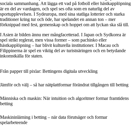
sociala sammanhang. Att lägga ett vad på fotboll eller hästkapplöpning
är en del av vardagen, och spel ses ofta som en naturlig del av
sportupplevelsen. I Sydeuropa, med sina statliga lotterier och starka
traditioner kring tur och öde, har spelandet en annan ton – mer
förknippad med fest, gemenskap och hoppet om att lyckan ska slå till.
I Asien är bilden ännu mer mångfacetterad. I Japan och Sydkorea är
spel strikt reglerat, men vissa former – som pachinko eller
hästkapplöpning – har blivit kulturella institutioner. I Macau och
Filippinerna är spel en viktig del av turistnäringen och en betydande
inkomstkälla för staten.
Från papper till pixlar: Bettingens digitala utveckling
Jämför och välj – så har nätplattformar förändrat tillgången till betting
Människa och maskin: När intuition och algoritmer formar framtidens
betting
Maskininlärning i betting – när data förutsäger och formar
spelarbeteende