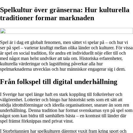
Spelkultur över gränserna: Hur kulturella
traditioner formar marknaden
Spel är i dag ett globalt fenomen, men sättet vi spelar på – och hur vi
ser på spel – varierar kraftigt mellan olika länder och kulturer. För vissa
är spel en social tradition, för andra ett individuellt nöje eller till och
med något man helst undviker att tala om. Historiska erfarenheter,
kulturella värderingar och lagstiftning påverkar alla hur
spelmarknaderna utvecklas och hur människor engagerar sig i dem.
Från folkspel till digital underhållning
I Sverige har spel länge haft en stark koppling till folkrörelser och
välgörenhet. Lotterier och bingo har historiskt setts som ett sätt att
stödja idrottsföreningar och ideella organisationer, snarare än som ren
underhållning. Denna tradition har format svenskarnas syn på spel som
något som kan bidra till samhällets bästa – en kontrast till länder där
spel främst förknippas med privat vinst.
I Storbritannien har spelkulturen däremot vuxit fram kring sport och