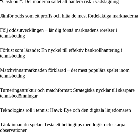
“Cash out”: Det moderna sättet att hantera risk i vadslagning
Jämför odds som ett proffs och hitta de mest fördelaktiga marknaderna
Följ oddsutvecklingen – lär dig förstå marknadens rörelser i
tennisbetting
Förlust som lärande: En nyckel till effektiv bankrollhantering i
tennisbetting
Matchvinnarmarknaden förklarad – det mest populära spelet inom
tennisbetting
Turneringsstruktur och matchformat: Strategiska nycklar till skarpare
tennisbedömningar
Teknologins roll i tennis: Hawk-Eye och den digitala linjedomaren
Tänk innan du spelar: Testa ett bettingtips med logik och skarpa
observationer