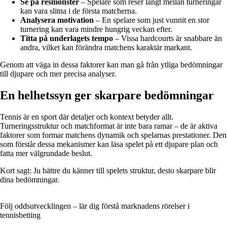
Se på resmönster
– Spelare som reser långt mellan turneringar
kan vara slitna i de första matcherna.
Analysera motivation
– En spelare som just vunnit en stor
turnering kan vara mindre hungrig veckan efter.
Titta på underlagets tempo
– Vissa hardcourts är snabbare än
andra, vilket kan förändra matchens karaktär markant.
Genom att väga in dessa faktorer kan man gå från ytliga bedömningar
till djupare och mer precisa analyser.
En helhetssyn ger skarpare bedömningar
Tennis är en sport där detaljer och kontext betyder allt.
Turneringsstruktur och matchformat är inte bara ramar – de är aktiva
faktorer som formar matchens dynamik och spelarnas prestationer. Den
som förstår dessa mekanismer kan läsa spelet på ett djupare plan och
fatta mer välgrundade beslut.
Kort sagt: Ju bättre du känner till spelets struktur, desto skarpare blir
dina bedömningar.
Följ oddsutvecklingen – lär dig förstå marknadens rörelser i
tennisbetting