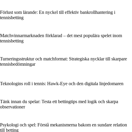
Förlust som lärande: En nyckel till effektiv bankrollhantering i
tennisbetting
Matchvinnarmarknaden förklarad – det mest populära spelet inom
tennisbetting
Turneringsstruktur och matchformat: Strategiska nycklar till skarpare
tennisbedömningar
Teknologins roll i tennis: Hawk-Eye och den digitala linjedomaren
Tänk innan du spelar: Testa ett bettingtips med logik och skarpa
observationer
Psykologi och spel: Förstå mekanismerna bakom en sundare relation
till betting