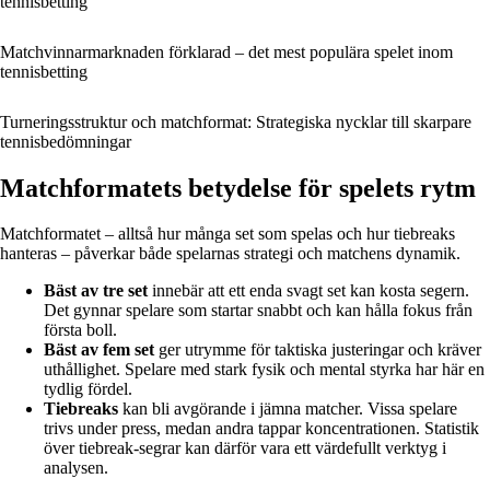
tennisbetting
Matchvinnarmarknaden förklarad – det mest populära spelet inom
tennisbetting
Turneringsstruktur och matchformat: Strategiska nycklar till skarpare
tennisbedömningar
Matchformatets betydelse för spelets rytm
Matchformatet – alltså hur många set som spelas och hur tiebreaks
hanteras – påverkar både spelarnas strategi och matchens dynamik.
Bäst av tre set
innebär att ett enda svagt set kan kosta segern.
Det gynnar spelare som startar snabbt och kan hålla fokus från
första boll.
Bäst av fem set
ger utrymme för taktiska justeringar och kräver
uthållighet. Spelare med stark fysik och mental styrka har här en
tydlig fördel.
Tiebreaks
kan bli avgörande i jämna matcher. Vissa spelare
trivs under press, medan andra tappar koncentrationen. Statistik
över tiebreak-segrar kan därför vara ett värdefullt verktyg i
analysen.