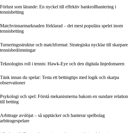
Förlust som lärande: En nyckel till effektiv bankrollhantering i
tennisbetting
Matchvinnarmarknaden förklarad – det mest populära spelet inom
tennisbetting
Turneringsstruktur och matchformat: Strategiska nycklar till skarpare
tennisbedömningar
Teknologins roll i tennis: Hawk-Eye och den digitala linjedomaren
Tänk innan du spelar: Testa ett bettingtips med logik och skarpa
observationer
Psykologi och spel: Förstå mekanismerna bakom en sundare relation
till betting
Arbitrage avslöjat – så upptäcker och hanterar spelbolag
arbitragespelare