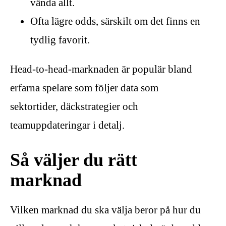
vända allt.
Ofta lägre odds, särskilt om det finns en
tydlig favorit.
Head-to-head-marknaden är populär bland
erfarna spelare som följer data som
sektortider, däckstrategier och
teamuppdateringar i detalj.
Så väljer du rätt
marknad
Vilken marknad du ska välja beror på hur du