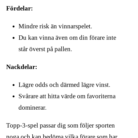
Fördelar:
Mindre risk än vinnarspelet.
Du kan vinna även om din förare inte
står överst på pallen.
Nackdelar:
Lägre odds och därmed lägre vinst.
Svårare att hitta värde om favoriterna
dominerar.
Topp-3-spel passar dig som följer sporten
noga och kan bedöma vilka förare som har