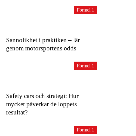
Formel 1
Sannolikhet i praktiken – lär
genom motorsportens odds
Formel 1
Safety cars och strategi: Hur
mycket påverkar de loppets
resultat?
Formel 1