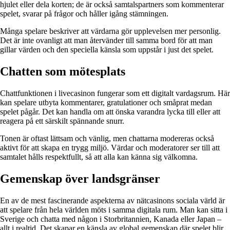
hjulet eller dela korten; de är också samtalspartners som kommenterar
spelet, svarar på frågor och håller igång stämningen.
Många spelare beskriver att värdarna gör upplevelsen mer personlig.
Det är inte ovanligt att man återvänder till samma bord för att man
gillar värden och den speciella känsla som uppstår i just det spelet.
Chatten som mötesplats
Chattfunktionen i livecasinon fungerar som ett digitalt vardagsrum. Här
kan spelare utbyta kommentarer, gratulationer och småprat medan
spelet pågår. Det kan handla om att önska varandra lycka till eller att
reagera på ett särskilt spännande snurr.
Tonen är oftast lättsam och vänlig, men chattarna modereras också
aktivt för att skapa en trygg miljö. Värdar och moderatorer ser till att
samtalet hålls respektfullt, så att alla kan känna sig välkomna.
Gemenskap över landsgränser
En av de mest fascinerande aspekterna av nätcasinons sociala värld är
att spelare från hela världen möts i samma digitala rum. Man kan sitta i
Sverige och chatta med någon i Storbritannien, Kanada eller Japan –
allt i realtid. Det skapar en känsla av global gemenskap där spelet blir