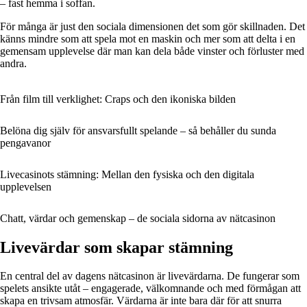
– fast hemma i soffan.
För många är just den sociala dimensionen det som gör skillnaden. Det
känns mindre som att spela mot en maskin och mer som att delta i en
gemensam upplevelse där man kan dela både vinster och förluster med
andra.
Från film till verklighet: Craps och den ikoniska bilden
Belöna dig själv för ansvarsfullt spelande – så behåller du sunda
pengavanor
Livecasinots stämning: Mellan den fysiska och den digitala
upplevelsen
Chatt, värdar och gemenskap – de sociala sidorna av nätcasinon
Livevärdar som skapar stämning
En central del av dagens nätcasinon är livevärdarna. De fungerar som
spelets ansikte utåt – engagerade, välkomnande och med förmågan att
skapa en trivsam atmosfär. Värdarna är inte bara där för att snurra