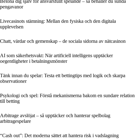
Belöna dig själv för ansvarsfullt spelande – så behåller du sunda
pengavanor
Livecasinots stämning: Mellan den fysiska och den digitala
upplevelsen
Chatt, värdar och gemenskap – de sociala sidorna av nätcasinon
AI som säkerhetsvakt: När artificiell intelligens upptäcker
oegentligheter i betalningsmönster
Tänk innan du spelar: Testa ett bettingtips med logik och skarpa
observationer
Psykologi och spel: Förstå mekanismerna bakom en sundare relation
till betting
Arbitrage avslöjat – så upptäcker och hanterar spelbolag
arbitragespelare
“Cash out”: Det moderna sättet att hantera risk i vadslagning