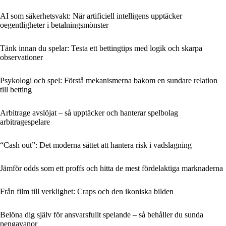
AI som säkerhetsvakt: När artificiell intelligens upptäcker
oegentligheter i betalningsmönster
Tänk innan du spelar: Testa ett bettingtips med logik och skarpa
observationer
Psykologi och spel: Förstå mekanismerna bakom en sundare relation
till betting
Arbitrage avslöjat – så upptäcker och hanterar spelbolag
arbitragespelare
“Cash out”: Det moderna sättet att hantera risk i vadslagning
Jämför odds som ett proffs och hitta de mest fördelaktiga marknaderna
Från film till verklighet: Craps och den ikoniska bilden
Belöna dig själv för ansvarsfullt spelande – så behåller du sunda
pengavanor