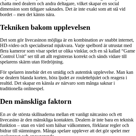
chatta med dealern och andra deltagare, vilket skapar en social
dimension som tidigare saknades. Det är inte exakt som att stå vid
bordet – men det känns nära.
Tekniken bakom upplevelsen
Det som gör livecasinon möjliga är en kombination av snabbt internet,
HD-video och specialiserad mjukvara. Varje spelbord är utrustat med
flera kameror som visar spelet ur olika vinklar, och en så kallad “Game
Control Unit” ser till att allt registreras korrekt och sänds vidare till
spelarens skärm utan fördröjning.
För spelaren innebär det en smidig och autentisk upplevelse. Man kan
se dealern blanda korten, höra ljudet av roulettehjulet och reagera i
realtid. Det skapar en känsla av närvaro som många saknar i
traditionella onlinespel.
Den mänskliga faktorn
En av de största skillnaderna mellan ett vanligt nätcasino och ett
livecasino är den mänskliga kontakten. Dealern är inte bara en teknisk
funktion – utan en värd som hälsar välkommen, förklarar regler och
bidrar till stämningen. Många spelare upplever att det gör spelet mer