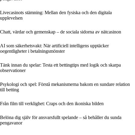
Livecasinots stämning: Mellan den fysiska och den digitala
upplevelsen
Chatt, värdar och gemenskap – de sociala sidorna av nätcasinon
AI som säkerhetsvakt: När artificiell intelligens upptäcker
oegentligheter i betalningsmönster
Tänk innan du spelar: Testa ett bettingtips med logik och skarpa
observationer
Psykologi och spel: Förstå mekanismerna bakom en sundare relation
till betting
Från film till verklighet: Craps och den ikoniska bilden
Belöna dig själv för ansvarsfullt spelande – så behåller du sunda
pengavanor