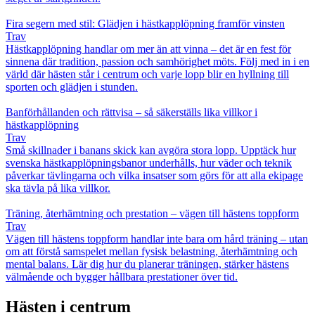
Fira segern med stil: Glädjen i hästkapplöpning framför vinsten
Trav
Hästkapplöpning handlar om mer än att vinna – det är en fest för
sinnena där tradition, passion och samhörighet möts. Följ med in i en
värld där hästen står i centrum och varje lopp blir en hyllning till
sporten och glädjen i stunden.
Banförhållanden och rättvisa – så säkerställs lika villkor i
hästkapplöpning
Trav
Små skillnader i banans skick kan avgöra stora lopp. Upptäck hur
svenska hästkapplöpningsbanor underhålls, hur väder och teknik
påverkar tävlingarna och vilka insatser som görs för att alla ekipage
ska tävla på lika villkor.
Träning, återhämtning och prestation – vägen till hästens toppform
Trav
Vägen till hästens toppform handlar inte bara om hård träning – utan
om att förstå samspelet mellan fysisk belastning, återhämtning och
mental balans. Lär dig hur du planerar träningen, stärker hästens
välmående och bygger hållbara prestationer över tid.
Hästen i centrum