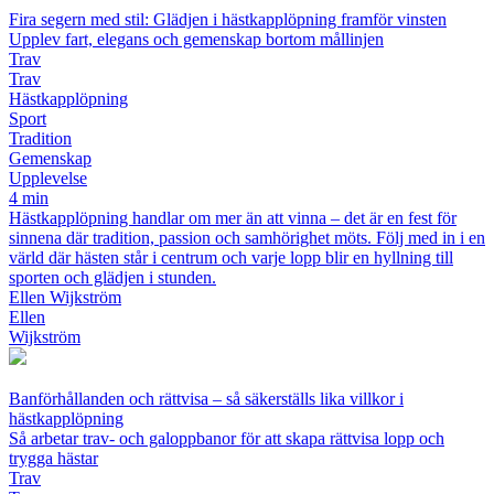
Fira segern med stil: Glädjen i hästkapplöpning framför vinsten
Upplev fart, elegans och gemenskap bortom mållinjen
Trav
Trav
Hästkapplöpning
Sport
Tradition
Gemenskap
Upplevelse
4 min
Hästkapplöpning handlar om mer än att vinna – det är en fest för
sinnena där tradition, passion och samhörighet möts. Följ med in i en
värld där hästen står i centrum och varje lopp blir en hyllning till
sporten och glädjen i stunden.
Ellen Wijkström
Ellen
Wijkström
Banförhållanden och rättvisa – så säkerställs lika villkor i
hästkapplöpning
Så arbetar trav- och galoppbanor för att skapa rättvisa lopp och
trygga hästar
Trav