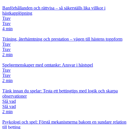
Banförhållanden och rättvisa – så säkerställs lika villkor i
hästkapplöpning
Trav
Trav
4 min
Träning, återhämtning och prestation – vägen till hästens toppform
Trav
Trav
2 min
Spelgemenskaper med omtanke: Ansvar i hästspel
Trav
Trav
2 min
Tänk innan du spelar: Testa ett bettingtips med logik och skarpa
observationer
Slå vad
Slå vad
2 min
Psykologi och spel: Förstå mekanismerna bakom en sundare relation
till betting