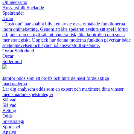
Onlinecasino
Ansvarsfullt Spelande
Speltrender
4 min
“Cash out” har snabbt blivit en av de mest omtalade funktionerna
inom onlinebetting. Genom att låta spelaren avsluta sitt spel i förtid
erbjuder den ett nytt sätt att hantera risk, öka kontrollen och spela
mer strategiskt. Upptäck hur denna moderna funktion påverkar både
spelupplevelsen och synen på ansvarsfullt spelande.
Oscar Söderlund
Oscar
Söderlund
Jämför odds som ett proffs och hitta de mest fördelaktiga
marknaderna
Lär dig analysera odds som en expert och maximera dina vinster
med smartare spelstrategier
Slå vad
Slå vad
Betting
Odds
Spelstrategi
Sportspel
Analys