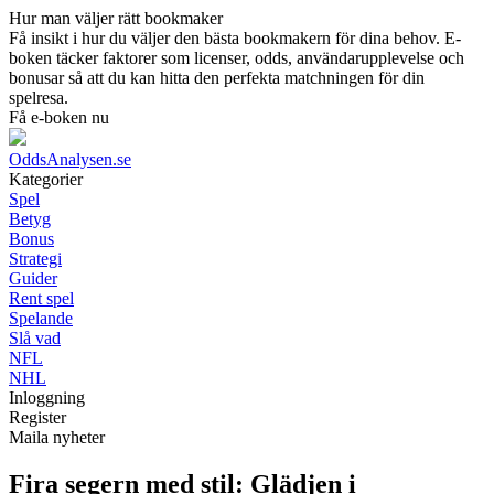
Hur man väljer rätt bookmaker
Få insikt i hur du väljer den bästa bookmakern för dina behov. E-
boken täcker faktorer som licenser, odds, användarupplevelse och
bonusar så att du kan hitta den perfekta matchningen för din
spelresa.
Få e-boken nu
OddsAnalysen.se
Kategorier
Spel
Betyg
Bonus
Strategi
Guider
Rent spel
Spelande
Slå vad
NFL
NHL
Inloggning
Register
Maila nyheter
Fira segern med stil: Glädjen i