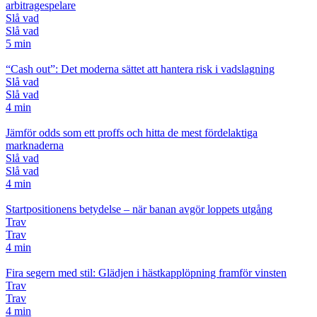
arbitragespelare
Slå vad
Slå vad
5 min
“Cash out”: Det moderna sättet att hantera risk i vadslagning
Slå vad
Slå vad
4 min
Jämför odds som ett proffs och hitta de mest fördelaktiga
marknaderna
Slå vad
Slå vad
4 min
Startpositionens betydelse – när banan avgör loppets utgång
Trav
Trav
4 min
Fira segern med stil: Glädjen i hästkapplöpning framför vinsten
Trav
Trav
4 min