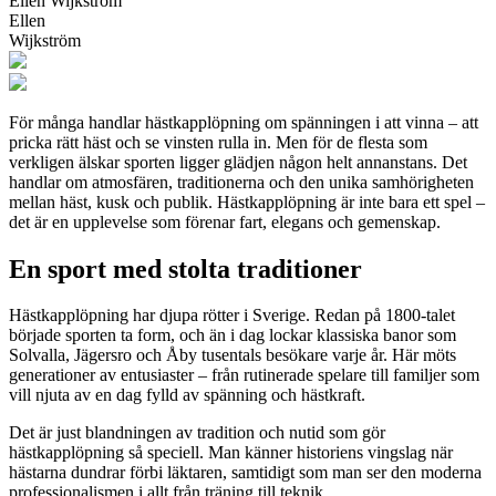
Ellen Wijkström
Ellen
Wijkström
För många handlar hästkapplöpning om spänningen i att vinna – att
pricka rätt häst och se vinsten rulla in. Men för de flesta som
verkligen älskar sporten ligger glädjen någon helt annanstans. Det
handlar om atmosfären, traditionerna och den unika samhörigheten
mellan häst, kusk och publik. Hästkapplöpning är inte bara ett spel –
det är en upplevelse som förenar fart, elegans och gemenskap.
En sport med stolta traditioner
Hästkapplöpning har djupa rötter i Sverige. Redan på 1800-talet
började sporten ta form, och än i dag lockar klassiska banor som
Solvalla, Jägersro och Åby tusentals besökare varje år. Här möts
generationer av entusiaster – från rutinerade spelare till familjer som
vill njuta av en dag fylld av spänning och hästkraft.
Det är just blandningen av tradition och nutid som gör
hästkapplöpning så speciell. Man känner historiens vingslag när
hästarna dundrar förbi läktaren, samtidigt som man ser den moderna
professionalismen i allt från träning till teknik.