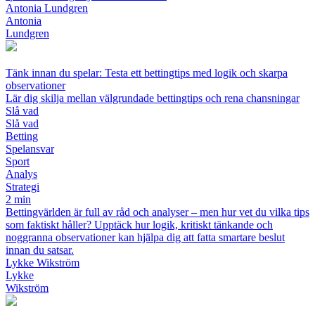
Antonia Lundgren
Antonia
Lundgren
Tänk innan du spelar: Testa ett bettingtips med logik och skarpa
observationer
Lär dig skilja mellan välgrundade bettingtips och rena chansningar
Slå vad
Slå vad
Betting
Spelansvar
Sport
Analys
Strategi
2 min
Bettingvärlden är full av råd och analyser – men hur vet du vilka tips
som faktiskt håller? Upptäck hur logik, kritiskt tänkande och
noggranna observationer kan hjälpa dig att fatta smartare beslut
innan du satsar.
Lykke Wikström
Lykke
Wikström