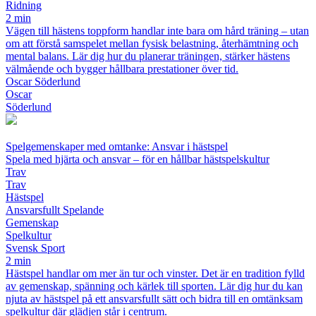
Ridning
2 min
Vägen till hästens toppform handlar inte bara om hård träning – utan
om att förstå samspelet mellan fysisk belastning, återhämtning och
mental balans. Lär dig hur du planerar träningen, stärker hästens
välmående och bygger hållbara prestationer över tid.
Oscar Söderlund
Oscar
Söderlund
Spelgemenskaper med omtanke: Ansvar i hästspel
Spela med hjärta och ansvar – för en hållbar hästspelskultur
Trav
Trav
Hästspel
Ansvarsfullt Spelande
Gemenskap
Spelkultur
Svensk Sport
2 min
Hästspel handlar om mer än tur och vinster. Det är en tradition fylld
av gemenskap, spänning och kärlek till sporten. Lär dig hur du kan
njuta av hästspel på ett ansvarsfullt sätt och bidra till en omtänksam
spelkultur där glädjen står i centrum.