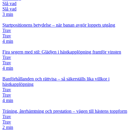
Slå vad
Slå vad
3 min
Startpositionens betydelse – när banan avgör loppets utgång
Trav
Trav
4 min
Fira segern med stil: Glädjen i hästkapplöpning framför vinsten
Trav
Trav
4 min
Banförhållanden och rättvisa – så säkerställs lika villkor i
hästkapplöpning
Trav
Trav
4 min
Träning, återhämtning och prestation – vägen till hästens toppform
Trav
Trav
2 min