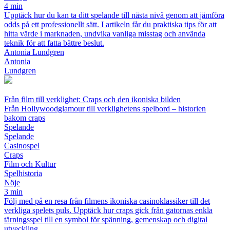
4 min
Upptäck hur du kan ta ditt spelande till nästa nivå genom att jämföra
odds på ett professionellt sätt. I artikeln får du praktiska tips för att
hitta värde i marknaden, undvika vanliga misstag och använda
teknik för att fatta bättre beslut.
Antonia Lundgren
Antonia
Lundgren
Från film till verklighet: Craps och den ikoniska bilden
Från Hollywoodglamour till verklighetens spelbord – historien
bakom craps
Spelande
Spelande
Casinospel
Craps
Film och Kultur
Spelhistoria
Nöje
3 min
Följ med på en resa från filmens ikoniska casinoklassiker till det
verkliga spelets puls. Upptäck hur craps gick från gatornas enkla
tärningsspel till en symbol för spänning, gemenskap och digital
utveckling.