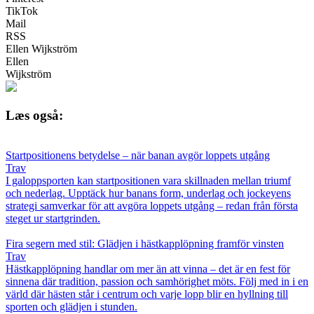
TikTok
Mail
RSS
Ellen Wijkström
Ellen
Wijkström
Læs også:
Startpositionens betydelse – när banan avgör loppets utgång
Trav
I galoppsporten kan startpositionen vara skillnaden mellan triumf
och nederlag. Upptäck hur banans form, underlag och jockeyens
strategi samverkar för att avgöra loppets utgång – redan från första
steget ur startgrinden.
Fira segern med stil: Glädjen i hästkapplöpning framför vinsten
Trav
Hästkapplöpning handlar om mer än att vinna – det är en fest för
sinnena där tradition, passion och samhörighet möts. Följ med in i en
värld där hästen står i centrum och varje lopp blir en hyllning till
sporten och glädjen i stunden.