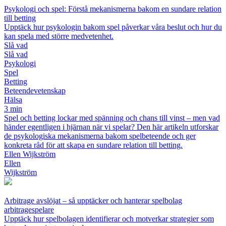
Psykologi och spel: Förstå mekanismerna bakom en sundare relation
till betting
Upptäck hur psykologin bakom spel påverkar våra beslut och hur du
kan spela med större medvetenhet.
Slå vad
Slå vad
Psykologi
Spel
Betting
Beteendevetenskap
Hälsa
3 min
Spel och betting lockar med spänning och chans till vinst – men vad
händer egentligen i hjärnan när vi spelar? Den här artikeln utforskar
de psykologiska mekanismerna bakom spelbeteende och ger
konkreta råd för att skapa en sundare relation till betting.
Ellen Wijkström
Ellen
Wijkström
Arbitrage avslöjat – så upptäcker och hanterar spelbolag
arbitragespelare
Upptäck hur spelbolagen identifierar och motverkar strategier som