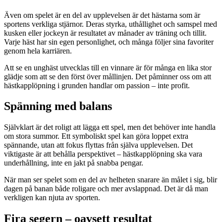
Även om spelet är en del av upplevelsen är det hästarna som är
sportens verkliga stjärnor. Deras styrka, uthållighet och samspel med
kusken eller jockeyn är resultatet av månader av träning och tillit.
Varje häst har sin egen personlighet, och många följer sina favoriter
genom hela karriären.
Att se en unghäst utvecklas till en vinnare är för många en lika stor
glädje som att se den först över mållinjen. Det påminner oss om att
hästkapplöpning i grunden handlar om passion – inte profit.
Spänning med balans
Självklart är det roligt att lägga ett spel, men det behöver inte handla
om stora summor. Ett symboliskt spel kan göra loppet extra
spännande, utan att fokus flyttas från själva upplevelsen. Det
viktigaste är att behålla perspektivet – hästkapplöpning ska vara
underhållning, inte en jakt på snabba pengar.
När man ser spelet som en del av helheten snarare än målet i sig, blir
dagen på banan både roligare och mer avslappnad. Det är då man
verkligen kan njuta av sporten.
Fira segern – oavsett resultat