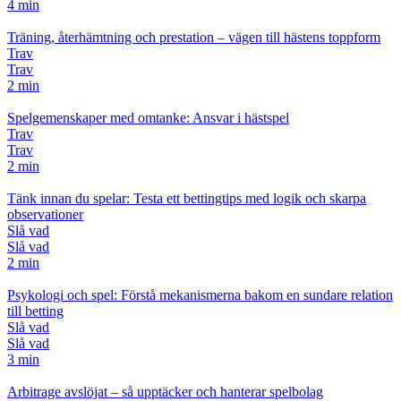
4 min
Träning, återhämtning och prestation – vägen till hästens toppform
Trav
Trav
2 min
Spelgemenskaper med omtanke: Ansvar i hästspel
Trav
Trav
2 min
Tänk innan du spelar: Testa ett bettingtips med logik och skarpa
observationer
Slå vad
Slå vad
2 min
Psykologi och spel: Förstå mekanismerna bakom en sundare relation
till betting
Slå vad
Slå vad
3 min
Arbitrage avslöjat – så upptäcker och hanterar spelbolag