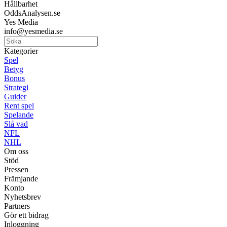
Hållbarhet
OddsAnalysen.se
Yes Media
info@yesmedia.se
Kategorier
Spel
Betyg
Bonus
Strategi
Guider
Rent spel
Spelande
Slå vad
NFL
NHL
Om oss
Stöd
Pressen
Främjande
Konto
Nyhetsbrev
Partners
Gör ett bidrag
Inloggning