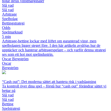
hotar deras vinstmarginaler
Slå vad
Slå vad
Arbitrage
Spelbolag
Bettingstrategi
Odds
Spelmarknad
5 min
Arbitrage-betting lockar med löftet om garanterad vinst, men
spelbolagen ligger steget före. I den här artikeln avslöjas hur de
upptäcker och hanterar arbitragespelare – och varför denna strategi
ses som ett hot mot spelindustrin.
Oscar Bergström
Oscar
Bergström
“Cash out”: Det moderna sättet att hantera risk i vadslagning
Ta kontroll över dina spel – förstå hur “cash out” förändrar sättet vi
bettar på
Slå vad
Slå vad
Betting
Spelstrategi