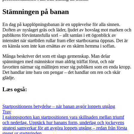
Stämningen på banan
En dag på kapplöpningsbanan är en upplevelse för alla sinnen.
Doften av nyslaget gräs och läder, ljudet av hovslag mot marken och
publikens förväntansfulla sorl – allt samlas i ett ögonblick av
intensitet när startbilen rullar fram eller startboxarna öppnas. Det är
en känsla som inte kan ersättas av en skärm hemma i soffan.
Många beskriver det som ett slags gemenskap. Man delar
spänningen med människor man aldrig träffat förut, och när
favoriten närmar sig mållinjen reser sig publiken som en enda kropp.
Det handlar inte bara om pengar – det handlar om ren och skär
glädje.
Læs også:
Startpositionens betydelse – när banan avgör loppets utgång
Trav
I galoppsporten kan startpositionen vara skillnaden mellan triumf
och nederlag. Upptäck hur banans form, underlag och jockeyens
strategi samverkar för att avgöra loppets utgång – redan från första
steget ur startgrinden.