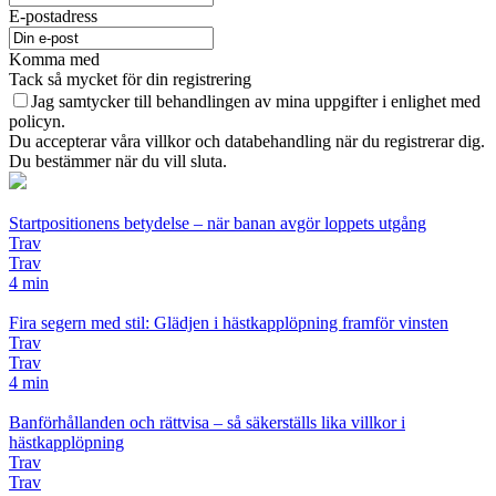
E-postadress
Komma med
Tack så mycket för din registrering
Jag samtycker till behandlingen av mina uppgifter i enlighet med
policyn.
Du accepterar våra villkor och databehandling när du registrerar dig.
Du bestämmer när du vill sluta.
Startpositionens betydelse – när banan avgör loppets utgång
Trav
Trav
4 min
Fira segern med stil: Glädjen i hästkapplöpning framför vinsten
Trav
Trav
4 min
Banförhållanden och rättvisa – så säkerställs lika villkor i
hästkapplöpning
Trav
Trav