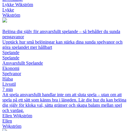
Lykke Wikström
Lykke
Wikström
Belöna dig själv för ansvarsfullt spelande – så behåller du sunda
pengavanor
Upptäck hur små belöningar kan stärka dina sunda spelvanor och
göra spelandet mer hållbart
Spelande
Spelande
Ansvarsfullt Spelande
Ekonomi
Spelvanor
Hälsa
Livsstil
7 min
Att spela ansvarsfullt handlar inte om att sluta spela – utan om att
spela på ett sätt som känns bra i längden. Lär dig hur du kan belöna
dig själv för kloka val, sätta gränser och skapa balans mellan spel
och vardag.
Ellen Wijkström
Ellen
Wijkström