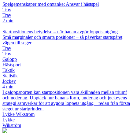
Spelgemenskaper med omtanke: Ansvar i hästspel
Trav
Trav
2 min
Startpositionens betydelse – när banan avgör loppets utgång
Små marginaler och smarta positioner – så påverkar startspåret
vägen till seger
Trav
Trav
Galopp
Hästsport
Taktik
Statistik
Jockey
4 min
I galoppsporten kan startpositionen vara skillnaden mellan triumf
och nederlag. Upptäck hur banans form, underlag och jockeyens
strategi samverkar för att avgöra loppets utgång – redan från första
steget ur startgrinden.
Lykke Wikström
Lykke
Wikström