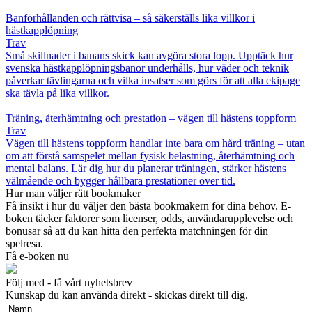
Banförhållanden och rättvisa – så säkerställs lika villkor i
hästkapplöpning
Trav
Små skillnader i banans skick kan avgöra stora lopp. Upptäck hur
svenska hästkapplöpningsbanor underhålls, hur väder och teknik
påverkar tävlingarna och vilka insatser som görs för att alla ekipage
ska tävla på lika villkor.
Träning, återhämtning och prestation – vägen till hästens toppform
Trav
Vägen till hästens toppform handlar inte bara om hård träning – utan
om att förstå samspelet mellan fysisk belastning, återhämtning och
mental balans. Lär dig hur du planerar träningen, stärker hästens
välmående och bygger hållbara prestationer över tid.
Hur man väljer rätt bookmaker
Få insikt i hur du väljer den bästa bookmakern för dina behov. E-
boken täcker faktorer som licenser, odds, användarupplevelse och
bonusar så att du kan hitta den perfekta matchningen för din
spelresa.
Få e-boken nu
Följ med - få vårt nyhetsbrev
Kunskap du kan använda direkt - skickas direkt till dig.