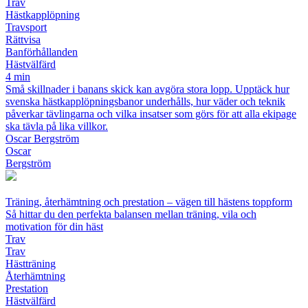
Trav
Hästkapplöpning
Travsport
Rättvisa
Banförhållanden
Hästvälfärd
4 min
Små skillnader i banans skick kan avgöra stora lopp. Upptäck hur
svenska hästkapplöpningsbanor underhålls, hur väder och teknik
påverkar tävlingarna och vilka insatser som görs för att alla ekipage
ska tävla på lika villkor.
Oscar Bergström
Oscar
Bergström
Träning, återhämtning och prestation – vägen till hästens toppform
Så hittar du den perfekta balansen mellan träning, vila och
motivation för din häst
Trav
Trav
Hästträning
Återhämtning
Prestation
Hästvälfärd