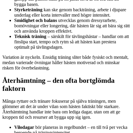
bygga basen.
Styrketräning
kan ske genom backträning, arbete i djupare
underlag eller korta intervaller med högre intensitet.
Smidighet och balans
utvecklas genom dressyrarbete,
bomövningar eller longering, där hästen lär sig att bära sig rätt
och använda kroppen effektivt.
Teknisk träning
– särskilt för tävlingshästar – handlar om att
finslipa start, tempo och rytm så att hästen kan prestera
optimalt på tävlingsdagen.
Variation är nyckeln. Ensidig träning sliter både fysiskt och mentalt,
medan varierade övningar håller hästen motiverad och minskar
risken för överbelastning.
Återhämtning – den ofta bortglömda
faktorn
Många ryttare och tränare fokuserar på själva träningen, men
glömmer att det är under vilan som hästen faktiskt blir starkare.
Återhämtning handlar inte bara om lediga dagar, utan om att ge
kroppen tid och resurser att bygga upp sig igen.
Vilodagar
bör planeras in regelbundet – en till två per vecka
beroende på träningsintensitet.