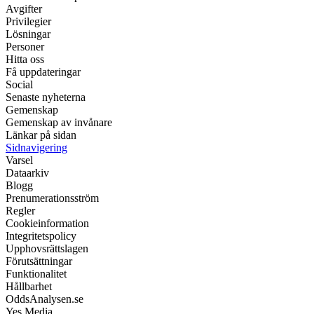
Avgifter
Privilegier
Lösningar
Personer
Hitta oss
Få uppdateringar
Social
Senaste nyheterna
Gemenskap
Gemenskap av invånare
Länkar på sidan
Sidnavigering
Varsel
Dataarkiv
Blogg
Prenumerationsström
Regler
Cookieinformation
Integritetspolicy
Upphovsrättslagen
Förutsättningar
Funktionalitet
Hållbarhet
OddsAnalysen.se
Yes Media