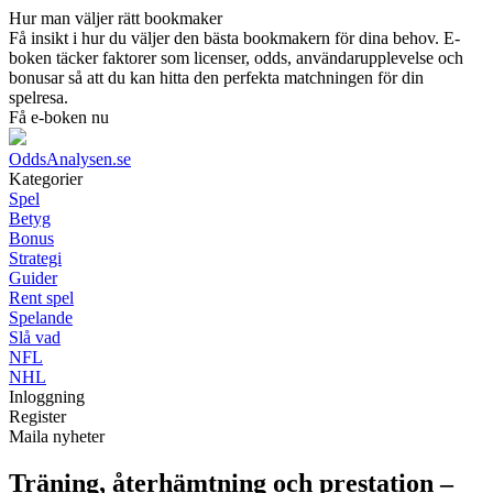
Hur man väljer rätt bookmaker
Få insikt i hur du väljer den bästa bookmakern för dina behov. E-
boken täcker faktorer som licenser, odds, användarupplevelse och
bonusar så att du kan hitta den perfekta matchningen för din
spelresa.
Få e-boken nu
OddsAnalysen.se
Kategorier
Spel
Betyg
Bonus
Strategi
Guider
Rent spel
Spelande
Slå vad
NFL
NHL
Inloggning
Register
Maila nyheter
Träning, återhämtning och prestation –