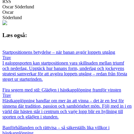
RSS
Oscar Söderlund
Oscar
Söderlund
Læs også:
Startpositionens betydelse – när banan avgör loppets utgång
Trav
I galoppsporten kan startpositionen vara skillnaden mellan triumf
och nederlag. Upptäck hur banans form, underlag och jockeyens
strategi samverkar för att avgöra loppets utgång – redan från första
steget ur startgrinden.
Fira segern med stil: Glädjen i hästkapplöpning framför vinsten
Trav
Hästkapplöpning handlar om mer än att vinna – det är en fest för
sinnena där tradition, passion och samhörighet möts. Följ med in i en
värld där hästen står i centrum och varje lopp blir en hyllning till
sporten och glädjen i stunden.
Banförhållanden och rättvisa – så säkerställs lika villkor i
hästkapplöpning