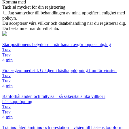
Komma med
Tack så mycket för din registrering
Jag samtycker till behandlingen av mina uppgifter i enlighet med
policyn.
Du accepterar våra villkor och databehandling när du registrerar dig.
Du bestämmer när du vill sluta.
Startpositionens betydelse – när banan avgör loppets utgång
Trav
Trav
4 min
Fira segern med stil: Glädjen i hästkapplöpning framför vinsten
Trav
Trav
4 min
Banförhållanden och rättvisa – så säkerställs lika villkor i
hästkapplöpning
Trav
Trav
4 min
Träning, återhämtning och prestation – vägen till hästens toppform