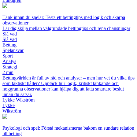
Lundgren
Tänk innan du spelar: Testa ett bettingtips med logik och skarpa
observationer
Lär dig skilja mellan välgrundade bettingtips och rena chansningar
Slå vad
Slå vad
Betting
Spelansvar
Sport
Analys
Strategi
2 min
Bettingvärlden är full av råd och analyser – men hur vet du vilka tips
som faktiskt håller? Upptäck hur logik, kritiskt tänkande och
noggranna observationer kan hjälpa dig att fatta smartare beslut
innan du satsar.
Lykke Wikström
Lykke
Wikström
Psykologi och spel: Förstå mekanismerna bakom en sundare relation
till betting