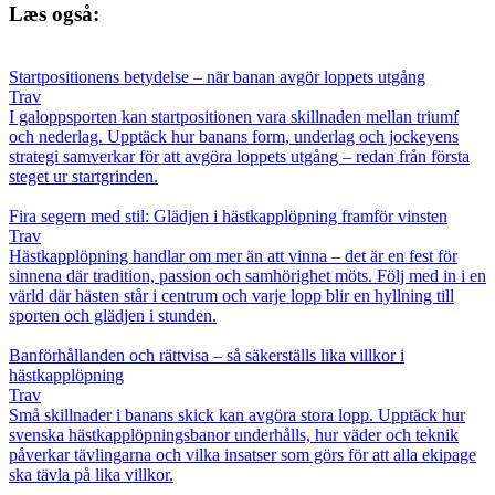
Læs også:
Startpositionens betydelse – när banan avgör loppets utgång
Trav
I galoppsporten kan startpositionen vara skillnaden mellan triumf
och nederlag. Upptäck hur banans form, underlag och jockeyens
strategi samverkar för att avgöra loppets utgång – redan från första
steget ur startgrinden.
Fira segern med stil: Glädjen i hästkapplöpning framför vinsten
Trav
Hästkapplöpning handlar om mer än att vinna – det är en fest för
sinnena där tradition, passion och samhörighet möts. Följ med in i en
värld där hästen står i centrum och varje lopp blir en hyllning till
sporten och glädjen i stunden.
Banförhållanden och rättvisa – så säkerställs lika villkor i
hästkapplöpning
Trav
Små skillnader i banans skick kan avgöra stora lopp. Upptäck hur
svenska hästkapplöpningsbanor underhålls, hur väder och teknik
påverkar tävlingarna och vilka insatser som görs för att alla ekipage
ska tävla på lika villkor.