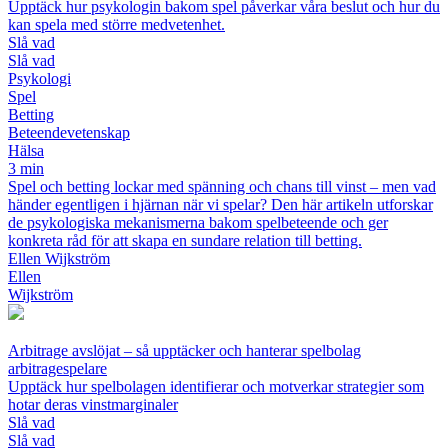
Upptäck hur psykologin bakom spel påverkar våra beslut och hur du
kan spela med större medvetenhet.
Slå vad
Slå vad
Psykologi
Spel
Betting
Beteendevetenskap
Hälsa
3 min
Spel och betting lockar med spänning och chans till vinst – men vad
händer egentligen i hjärnan när vi spelar? Den här artikeln utforskar
de psykologiska mekanismerna bakom spelbeteende och ger
konkreta råd för att skapa en sundare relation till betting.
Ellen Wijkström
Ellen
Wijkström
Arbitrage avslöjat – så upptäcker och hanterar spelbolag
arbitragespelare
Upptäck hur spelbolagen identifierar och motverkar strategier som
hotar deras vinstmarginaler
Slå vad
Slå vad