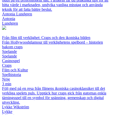
odds på ett professionellt sätt. I artikeln får du praktiska tips för att
hitta värde i marknaden, undvika vanliga misstag och använda
teknik för att fatta bättre beslut.
Antonia Lundgren
Antonia
Lundgren
Från film till verklighet: Craps och den ikoniska bilden
Från Hollywoodglamour till verklighetens spelbord – historien
bakom craps
Spelande
Spelande
Casinospel
Craps
Film och Kultur
Spelhistoria
Nöje
3 min
Följ med på en resa från filmens ikoniska casinoklassiker till det
verkliga spelets puls. Upptäck hur craps gick från gatornas enkla
tärningsspel till en symbol för spänning, gemenskap och digital
utveckling.
Lykke Wikström
Lykke