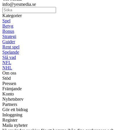
info@yesmedia.se
Kategorier
Spel
Betyg
Bonus
Strategi
Guider
Rent spel
Spelande
Slå vad
NFL
NHL
Om oss
Stöd
Pressen
Främjande
Konto
Nyhetsbrev
Partners
Gör ett bidrag
Inloggning
Register
Maila nyheter