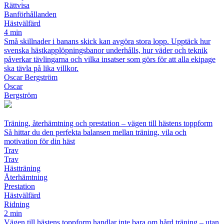
Rättvisa
Banförhållanden
Hästvälfärd
4 min
Små skillnader i banans skick kan avgöra stora lopp. Upptäck hur
svenska hästkapplöpningsbanor underhålls, hur väder och teknik
påverkar tävlingarna och vilka insatser som görs för att alla ekipage
ska tävla på lika villkor.
Oscar Bergström
Oscar
Bergström
Träning, återhämtning och prestation – vägen till hästens toppform
Så hittar du den perfekta balansen mellan träning, vila och
motivation för din häst
Trav
Trav
Hästträning
Återhämtning
Prestation
Hästvälfärd
Ridning
2 min
Vägen till hästens toppform handlar inte bara om hård träning – utan