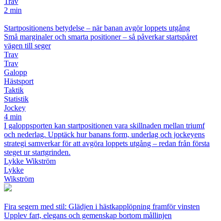
Trav
2 min
Startpositionens betydelse – när banan avgör loppets utgång
Små marginaler och smarta positioner – så påverkar startspåret
vägen till seger
Trav
Trav
Galopp
Hästsport
Taktik
Statistik
Jockey
4 min
I galoppsporten kan startpositionen vara skillnaden mellan triumf
och nederlag. Upptäck hur banans form, underlag och jockeyens
strategi samverkar för att avgöra loppets utgång – redan från första
steget ur startgrinden.
Lykke Wikström
Lykke
Wikström
Fira segern med stil: Glädjen i hästkapplöpning framför vinsten
Upplev fart, elegans och gemenskap bortom mållinjen