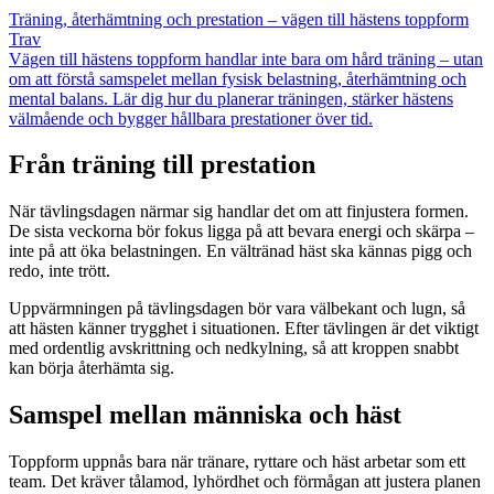
Träning, återhämtning och prestation – vägen till hästens toppform
Trav
Vägen till hästens toppform handlar inte bara om hård träning – utan
om att förstå samspelet mellan fysisk belastning, återhämtning och
mental balans. Lär dig hur du planerar träningen, stärker hästens
välmående och bygger hållbara prestationer över tid.
Från träning till prestation
När tävlingsdagen närmar sig handlar det om att finjustera formen.
De sista veckorna bör fokus ligga på att bevara energi och skärpa –
inte på att öka belastningen. En vältränad häst ska kännas pigg och
redo, inte trött.
Uppvärmningen på tävlingsdagen bör vara välbekant och lugn, så
att hästen känner trygghet i situationen. Efter tävlingen är det viktigt
med ordentlig avskrittning och nedkylning, så att kroppen snabbt
kan börja återhämta sig.
Samspel mellan människa och häst
Toppform uppnås bara när tränare, ryttare och häst arbetar som ett
team. Det kräver tålamod, lyhördhet och förmågan att justera planen