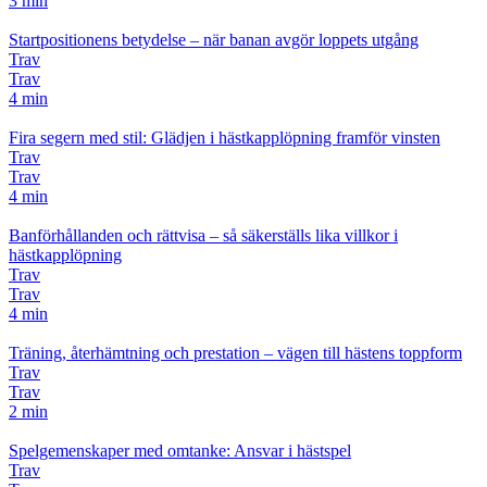
3 min
Startpositionens betydelse – när banan avgör loppets utgång
Trav
Trav
4 min
Fira segern med stil: Glädjen i hästkapplöpning framför vinsten
Trav
Trav
4 min
Banförhållanden och rättvisa – så säkerställs lika villkor i
hästkapplöpning
Trav
Trav
4 min
Träning, återhämtning och prestation – vägen till hästens toppform
Trav
Trav
2 min
Spelgemenskaper med omtanke: Ansvar i hästspel
Trav