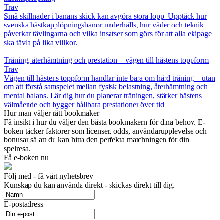
Trav
Små skillnader i banans skick kan avgöra stora lopp. Upptäck hur
svenska hästkapplöpningsbanor underhålls, hur väder och teknik
påverkar tävlingarna och vilka insatser som görs för att alla ekipage
ska tävla på lika villkor.
Träning, återhämtning och prestation – vägen till hästens toppform
Trav
Vägen till hästens toppform handlar inte bara om hård träning – utan
om att förstå samspelet mellan fysisk belastning, återhämtning och
mental balans. Lär dig hur du planerar träningen, stärker hästens
välmående och bygger hållbara prestationer över tid.
Hur man väljer rätt bookmaker
Få insikt i hur du väljer den bästa bookmakern för dina behov. E-
boken täcker faktorer som licenser, odds, användarupplevelse och
bonusar så att du kan hitta den perfekta matchningen för din
spelresa.
Få e-boken nu
Följ med - få vårt nyhetsbrev
Kunskap du kan använda direkt - skickas direkt till dig.
E-postadress