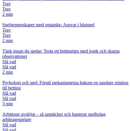
Trav
Trav
2 min
Spelgemenskaper med omtanke: Ansvar i hästspel
Trav
Trav
2 min
Tänk innan du spelar: Testa ett bettingtips med logik och skarpa
observationer
Slå vad
Slå vad
2 min
Psykologi och spel: Förstå mekanismerna bakom en sundare relation
till betting
Slå vad
Slå vad
3 min
Arbitrage avslöjat – så upptäcker och hanterar spelbolag
arbitragespelare
Slå vad
Slå vad