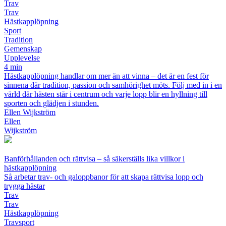
Trav
Trav
Hästkapplöpning
Sport
Tradition
Gemenskap
Upplevelse
4 min
Hästkapplöpning handlar om mer än att vinna – det är en fest för
sinnena där tradition, passion och samhörighet möts. Följ med in i en
värld där hästen står i centrum och varje lopp blir en hyllning till
sporten och glädjen i stunden.
Ellen Wijkström
Ellen
Wijkström
Banförhållanden och rättvisa – så säkerställs lika villkor i
hästkapplöpning
Så arbetar trav- och galoppbanor för att skapa rättvisa lopp och
trygga hästar
Trav
Trav
Hästkapplöpning
Travsport