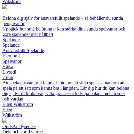
Wikström
Belöna dig själv för ansvarsfullt spelande – så behåller du sunda
pengavanor
Upptäck hur små belöningar kan stärka dina sunda spelvanor och
göra spelandet mer hållbart
Spelande
Spelande
Ansvarsfullt Spelande
Ekonomi
Spelvanor
Hälsa
Livsstil
7 min
Att spela ansvarsfullt handlar inte om att sluta spela – utan om att
spela på ett sätt som känns bra i längden. Lär dig hur du kan belöna
dig själv för kloka val, sätta gränser och skapa balans mellan spel
och vardag.
Ellen Wijkström
Ellen
Wijkström
OddsAnalysen.se
Dela och sprid värme