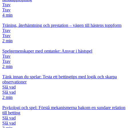
Trav
Trav
4 min
Träning, återhämtning och prestation – vägen till hästens toppform
Trav
Trav
2 min
Spelgemenskaper med omtanke: Ansvar i hästspel
Trav
Trav
2 min
Tänk innan du spelar: Testa ett bettingtips med logik och skarpa
observationer
Slå vad
Slå vad
2 min
Psykologi och spel: Förstå mekanismerna bakom en sundare relation
till betting
Slå vad
Slå vad