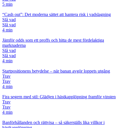
5 min
“Cash out”: Det moderna sättet att hantera risk i vadslagning
Slå vad
Slå vad
4 min
Jämför odds som ett proffs och hitta de mest fördelaktiga
marknaderna
Slå vad
Slå vad
4 min
Startpositionens betydelse – när banan avgör loppets utgång
Trav
Trav
4 min
Fira segern med stil: Glädjen i hästkapplöpning framför vinsten
Trav
Trav
4 min
Banförhållanden och rättvisa – så säkerställs lika villkor i
hästkapplöpning