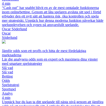
4 min
“Cash out” har snabbt blivit en av de mest omtalade funktionerna
inom onlinebetting. Genom att låta spelaren avsluta sitt spel i förtid
erbjuder den ett nytt sätt att hantera risk, öka kontrollen och spela
mer strategiskt. Upptäck hur denna moderna funktion påverkar både
spelupplevelsen och synen på ansvarsfullt spelande.
Oscar Söderlund
Oscar
Söderlund
Jämför odds som ett proffs och hitta de mest fördelaktiga
marknaderna
Lär dig analysera odds som en expert och maximera dina vinster
med smartare spelstrategier
Slå vad
Slå vad
Betting
Odds
Spelstrategi
Sportspel
Analys
4 min
Upptäck hur du kan ta ditt spelande till nästa nivå genom att jämföra