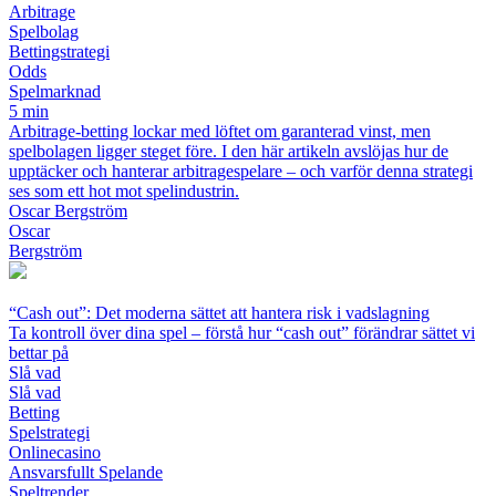
Arbitrage
Spelbolag
Bettingstrategi
Odds
Spelmarknad
5 min
Arbitrage-betting lockar med löftet om garanterad vinst, men
spelbolagen ligger steget före. I den här artikeln avslöjas hur de
upptäcker och hanterar arbitragespelare – och varför denna strategi
ses som ett hot mot spelindustrin.
Oscar Bergström
Oscar
Bergström
“Cash out”: Det moderna sättet att hantera risk i vadslagning
Ta kontroll över dina spel – förstå hur “cash out” förändrar sättet vi
bettar på
Slå vad
Slå vad
Betting
Spelstrategi
Onlinecasino
Ansvarsfullt Spelande
Speltrender