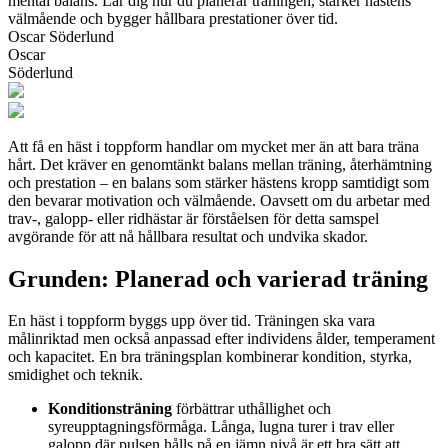
mental balans. Lär dig hur du planerar träningen, stärker hästens
välmående och bygger hållbara prestationer över tid.
Oscar Söderlund
Oscar
Söderlund
Att få en häst i toppform handlar om mycket mer än att bara träna
hårt. Det kräver en genomtänkt balans mellan träning, återhämtning
och prestation – en balans som stärker hästens kropp samtidigt som
den bevarar motivation och välmående. Oavsett om du arbetar med
trav-, galopp- eller ridhästar är förståelsen för detta samspel
avgörande för att nå hållbara resultat och undvika skador.
Grunden: Planerad och varierad träning
En häst i toppform byggs upp över tid. Träningen ska vara
målinriktad men också anpassad efter individens ålder, temperament
och kapacitet. En bra träningsplan kombinerar kondition, styrka,
smidighet och teknik.
Konditionsträning
förbättrar uthållighet och
syreupptagningsförmåga. Långa, lugna turer i trav eller
galopp där pulsen hålls på en jämn nivå är ett bra sätt att