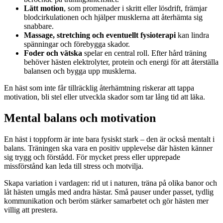
Lätt motion
, som promenader i skritt eller lösdrift, främjar
blodcirkulationen och hjälper musklerna att återhämta sig
snabbare.
Massage, stretching och eventuellt fysioterapi
kan lindra
spänningar och förebygga skador.
Foder och vätska
spelar en central roll. Efter hård träning
behöver hästen elektrolyter, protein och energi för att återställa
balansen och bygga upp musklerna.
En häst som inte får tillräcklig återhämtning riskerar att tappa
motivation, bli stel eller utveckla skador som tar lång tid att läka.
Mental balans och motivation
En häst i toppform är inte bara fysiskt stark – den är också mentalt i
balans. Träningen ska vara en positiv upplevelse där hästen känner
sig trygg och förstådd. För mycket press eller upprepade
missförstånd kan leda till stress och motvilja.
Skapa variation i vardagen: rid ut i naturen, träna på olika banor och
låt hästen umgås med andra hästar. Små pauser under passet, tydlig
kommunikation och beröm stärker samarbetet och gör hästen mer
villig att prestera.