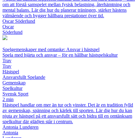
om att förstå samspelet mellan fysisk belastning, återhämtning och
mental balans. Lär dig hur du planerar träningen, stärker hästens
välmående och bygger hållbara prestationer över tid.
Oscar Söderlund
Oscar
Söderlund
Spelgemenskaper med omtanke: Ansvar i hästspel
Spela med hjärta och ansvar – för en hållbar hästspelskultur
Trav
Trav
Hästspel
Ansvarsfullt Spelande
Gemenskap
Spelkultur
Svensk Sport
2 min
Hästspel handlar om mer än tur och vinster. Det är en tradition fylld
av gemenskap, spänning och kärlek till sporten. Lär dig hur du kan
njuta av hästspel på ett ansvarsfullt sätt och bidra till en omtänksam
spelkultur där glädjen står i centrum.
Antonia Lundgren
Antonia